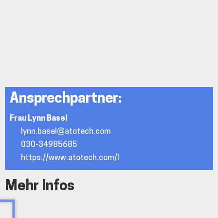
Ansprechpartner:
Frau Lynn Basel
lynn.basel@atotech.com
030-34985685
https://www.atotech.com/l
Mehr Infos