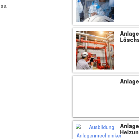
uss.
Anlage
Lösch
Anlage
Anlage
Heizun