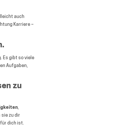
lleicht auch
chtung Karriere –
h.
 Es gibt so viele
chen Aufgaben,
sen zu
igkeiten
,
sie zu dir
ür dich ist.