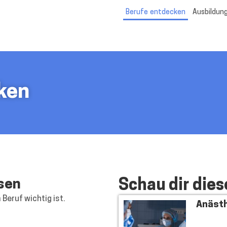
Berufe entdecken
Ausbildung
ellen.de
ken
ssen
Schau dir dies
 Beruf wichtig ist.
Anästh