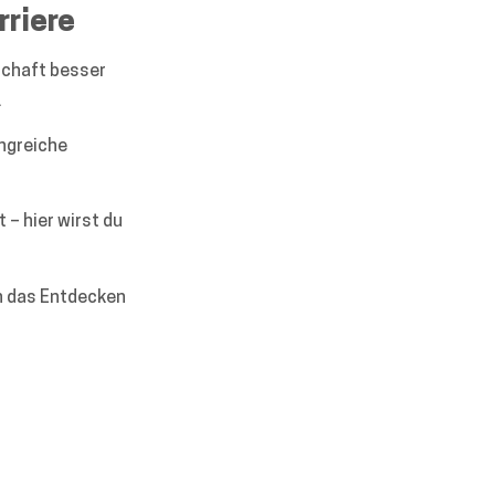
rriere
schaft besser
.
angreiche
 – hier wirst du
nn das Entdecken