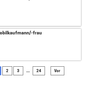
obilkaufmann/-frau
2
3
…
24
Vor