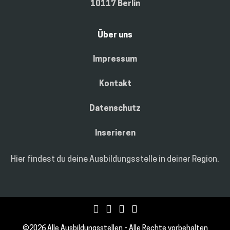
10117 Berlin
Über uns
Impressum
Kontakt
Datenschutz
Inserieren
Hier findest du deine Ausbildungsstelle in deiner Region.
F
I
T
M
©2026 Alle Ausbildungsstellen - Alle Rechte vorbehalten