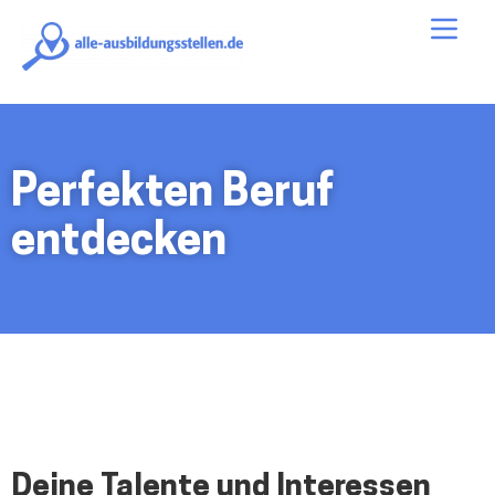
alle-
Me
ausbildungsstellen.de
Perfekten Beruf
entdecken
Deine Talente und Interessen