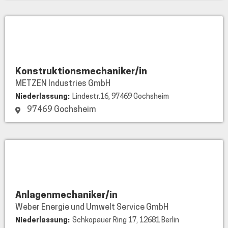
Metzen
Industries
GmbH
Konstruktionsmechaniker/in
METZEN Industries GmbH
Niederlassung:
Lindestr.16, 97469 Gochsheim
97469 Gochsheim
Weber
Energie
und
Umwelt
Anlagenmechaniker/in
Service
Weber Energie und Umwelt Service GmbH
GmbH
Niederlassung:
Schkopauer Ring 17, 12681 Berlin