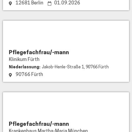
12681 Berlin
01.09.2026
Klinikum
Fürth
Pflegefachfrau/-mann
Klinikum Fürth
Niederlassung:
Jakob-Henle-Straße 1, 90766 Fürth
90766 Fürth
Krankenhaus
Martha-
Maria
München
Pflegefachfrau/-mann
Krankenhaus Martha-Maria München