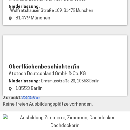
Niederlassung:
Wolfratshauser Straße 109, 81479 München
81479 München
Atotech
Deutschland
GmbH
&
Oberflächenbeschichter/in
Co.
Atotech Deutschland GmbH & Co. KG
KG
Niederlassung:
Erasmusstraße 20, 10553 Berlin
10553 Berlin
Zurück
1
2
3
4
5
Vor