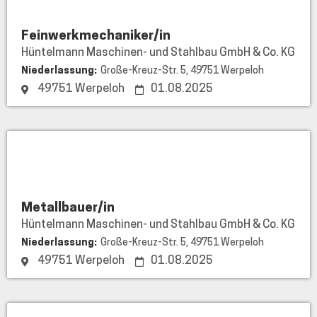
und
Stahlbau
Feinwerkmechaniker/in
GmbH
Hüntelmann Maschinen- und Stahlbau GmbH & Co. KG
&
Niederlassung:
Große-Kreuz-Str. 5, 49751 Werpeloh
49751 Werpeloh
01.08.2025
Co.
KG
Hüntelmann
Maschinen-
und
Stahlbau
Metallbauer/in
GmbH
Hüntelmann Maschinen- und Stahlbau GmbH & Co. KG
&
Niederlassung:
Große-Kreuz-Str. 5, 49751 Werpeloh
49751 Werpeloh
01.08.2025
Co.
KG