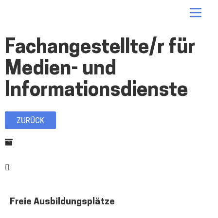
alle-
Me
ausbildungsstellen.de
Fachangestellte/r für
Medien- und
Informationsdienste
ZURÜCK
Art der Ausbildung
Dual
Ausbildungsdauer
Regulär 3 Jahre Jahre
Freie Ausbildungsplätze