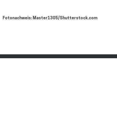
Fotonachweis: Master1305/Shutterstock.com
huhle media GmbH
Über uns
Verlag und Kommunikation
Impressum
Friedrichstr. 79
Kontakt
10117 Berlin