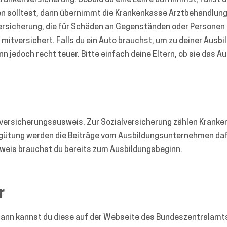
 Krankenversicherung. Sobald du eine Lehre aufnimmst, fällst 
den solltest, dann übernimmt die Krankenkasse Arztbehandlu
versicherung, die für Schäden an Gegenständen oder Personen 
n mitversichert. Falls du ein Auto brauchst, um zu deiner Ausb
nn jedoch recht teuer. Bitte einfach deine Eltern, ob sie das 
lversicherungsausweis. Zur Sozialversicherung zählen Kranken
rgütung werden die Beiträge vom Ausbildungsunternehmen daf
weis brauchst du bereits zum Ausbildungsbeginn.
r
ann kannst du diese auf der Webseite des Bundeszentralamts