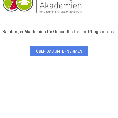
Akademien
für
Gesundheits-
und
Pflegeberufe
Bamberger Akademien für Gesundheits- und Pflegeberufe
ÜBER DAS UNTERNEHMEN
Branche(n): Aus- und Weiterbildungen im
Gesundheitswesen
Mitarbeiter:innen: 80
Gründungsjahr: 2007