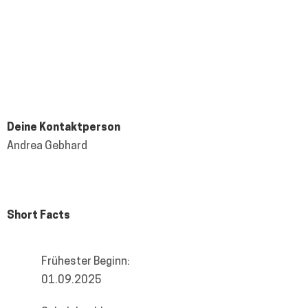
Standorte: 2
Homepage
Karrierewebsite
Deine Kontaktperson
Andrea Gebhard
095150311613
bewerbung@bamberger-akademien.de
Short Facts
Frühester Beginn:
01.09.2025