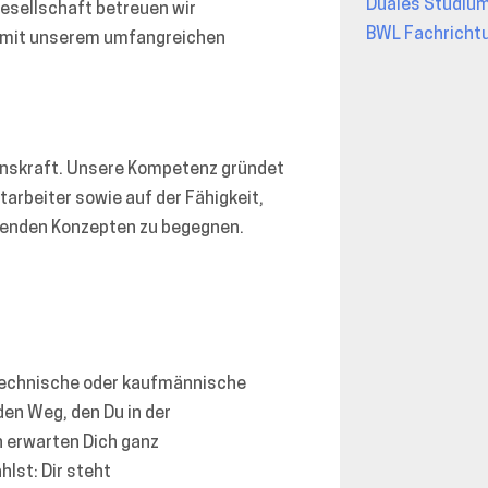
Duales Studium
esellschaft betreuen wir
BWL Fachrichtu
r mit unserem umfangreichen
ionskraft. Unsere Kompetenz gründet
tarbeiter sowie auf der Fähigkeit,
ugenden Konzepten zu begegnen.
e
 technische oder kaufmännische
en Weg, den Du in der
 erwarten Dich ganz
lst: Dir steht