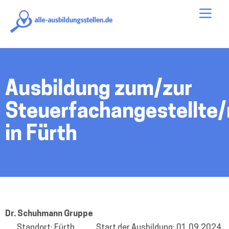
alle-
Me
ausbildungsstellen.de
Ausbildung zum/zur
Steuerfachangestellte/
in Fürth
Dr. Schuhmann Gruppe
Standort: Fürth
Start der Ausbildung: 01.09.2024